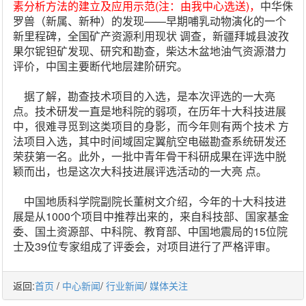
素分析方法的建立及应用示范(注：由我中心选送)，
中华侏
罗兽（新属、新种）的发现——早期哺乳动物演化的一个
新里程碑，全国矿产资源利用现状 调查，新疆拜城县波孜
果尔铌钽矿发现、研究和勘查，柴达木盆地油气资源潜力
评价，中国主要断代地层建阶研究。
据了解，勘查技术项目的入选，是本次评选的一大亮
点。技术研发一直是地科院的弱项，在历年十大科技进展
中，很难寻觅到这类项目的身影，而今年则有两个技术 方
法项目入选，其中时间域固定翼航空电磁勘查系统研发还
荣获第一名。此外，一批中青年骨干科研成果在评选中脱
颖而出，也是这次大科技进展评选活动的一大亮 点。
中国地质科学院副院长董树文介绍，今年的十大科技进
展是从1000个项目中推荐出来的，来自科技部、国家基金
委、国土资源部、中科院、教育部、中国地震局的15位院
士及39位专家组成了评委会，对项目进行了严格评审。
返回:
首页
/
中心新闻
/
行业新闻
/
媒体关注